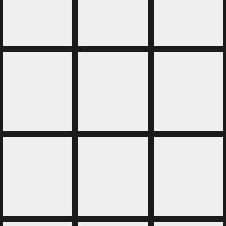
Spire+
Plinko+
American Blackjack
Multihand Blackjack
Roulette
Baccarat
Dragon Bonus Baccarat
Dragon Tiger
Wolf Gold 1,000,000