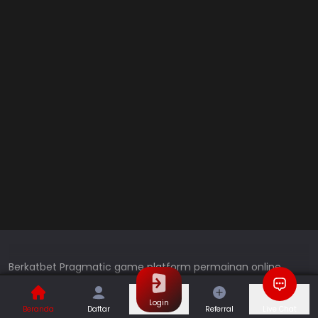
Berkatbet Pragmatic game platform permainan online
terbaru yang menawarkan berbagai pengalaman seru dan
menarik di tahun 2026, Dengan pilihan permainan yang
Login
Beranda
Daftar
Referral
Live Chat