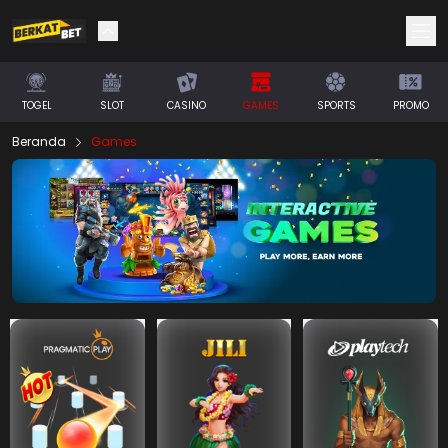
TOGEL
SLOT
CASINO
GAMES
SPORTS
PROMO
Beranda
Games