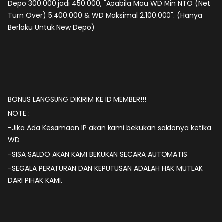
Depo 300.000 jadi 450.000, "Apabila Mau WD Min NTO (Net
Turn Over) 5.400.000 & WD Maksimal 2.100.000". (Hanya
Berlaku Untuk New Depo)
BONUS LANGSUNG DIKIRIM KE ID MEMBER!!!
NOTE :
-Jika Ada Kesamaan IP akan kami bekukan saldonya ketika
WD
-SISA SALDO AKAN KAMI BEKUKAN SECARA AUTOMATIS
-SEGALA PERATURAN DAN KEPUTUSAN ADALAH HAK MUTLAK
DARI PIHAK KAMI.