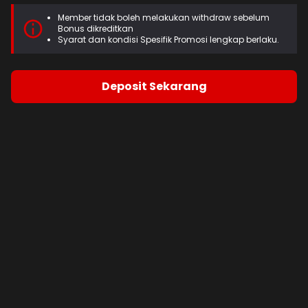
Member tidak boleh melakukan withdraw sebelum
Bonus dikreditkan
Syarat dan kondisi Spesifik Promosi lengkap berlaku.
Deposit Sekarang